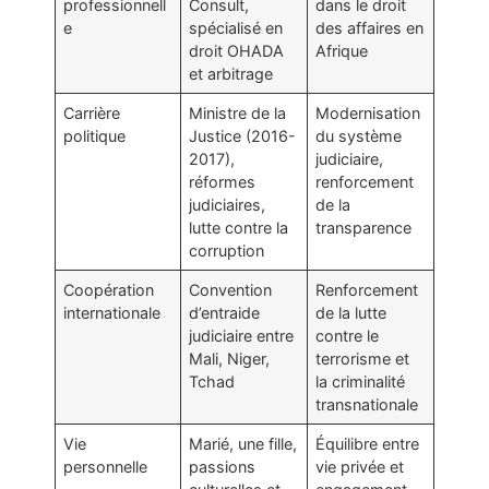
professionnell
Consult,
dans le droit
e
spécialisé en
des affaires en
droit OHADA
Afrique
et arbitrage
Carrière
Ministre de la
Modernisation
politique
Justice (2016-
du système
2017),
judiciaire,
réformes
renforcement
judiciaires,
de la
lutte contre la
transparence
corruption
Coopération
Convention
Renforcement
internationale
d’entraide
de la lutte
judiciaire entre
contre le
Mali, Niger,
terrorisme et
Tchad
la criminalité
transnationale
Vie
Marié, une fille,
Équilibre entre
personnelle
passions
vie privée et