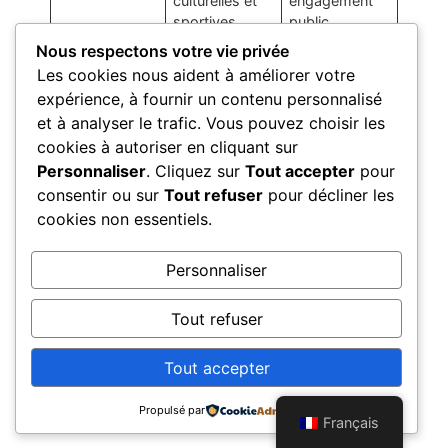
culturelles et
engagement
sportives
public
Nous respectons votre vie privée
Critiques
Limites dans
Débats sur
Les cookies nous aident à améliorer votre
l’amélioration
l’efficacité et la
expérience, à fournir un contenu personnalisé
des conditions
responsabilité
des
de ses actions
et à analyser le trafic. Vous pouvez choisir les
magistrats,
cookies à autoriser en cliquant sur
démission
Personnaliser
. Cliquez sur
Tout accepter
pour
controversée
consentir ou sur
Tout refuser
pour décliner les
cookies non essentiels.
Héritage
Réformes
Inspirations
judiciaires,
pour les
engagement
futures
Personnaliser
pour la justice
générations
et la
Tout refuser
démocratie
Tout accepter
La Mémoire d'une Nation
Propulsé par
Français
Tous droits réservés