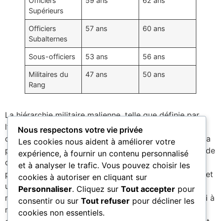
Officiers
59 ans
62 ans
Supérieurs
Officiers
57 ans
60 ans
Subalternes
Sous-officiers
53 ans
56 ans
Militaires du
47 ans
50 ans
Rang
La hiérarchie militaire malienne, telle que définie par
l’ordonnance de 2023, est conçue pour assurer une
Nous respectons votre vie privée
organisation claire et efficace des forces armées, de la
Les cookies nous aident à améliorer votre
police nationale et de la protection civile. Chaque grade
expérience, à fournir un contenu personnalisé
correspond à des responsabilités spécifiques,
et à analyser le trafic. Vous pouvez choisir les
permettant une chaîne de commandement cohérente et
cookies à autoriser en cliquant sur
une gestion optimale des ressources humaines
Personnaliser
. Cliquez sur
Tout accepter
pour
militaires. Cette structure reflète l’engagement du Mali à
consentir ou sur
Tout refuser
pour décliner les
maintenir une armée professionnelle, disciplinée et
cookies non essentiels.