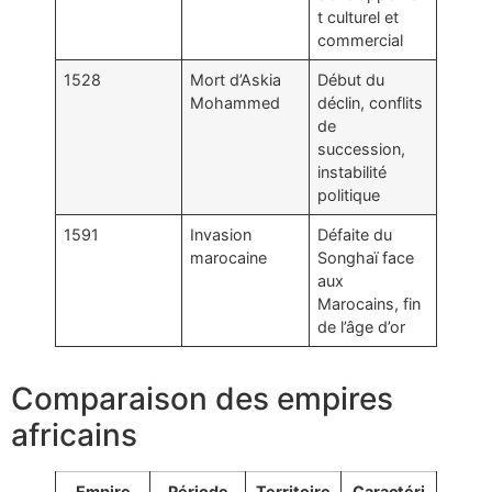
t culturel et
commercial
1528
Mort d’Askia
Début du
Mohammed
déclin, conflits
de
succession,
instabilité
politique
1591
Invasion
Défaite du
marocaine
Songhaï face
aux
Marocains, fin
de l’âge d’or
Comparaison des empires
africains
Empire
Période
Territoire
Caractéri