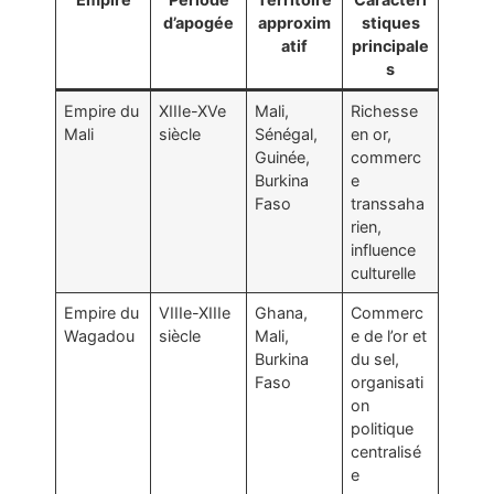
d’apogée
approxim
stiques
atif
principale
s
Empire du
XIIIe-XVe
Mali,
Richesse
Mali
siècle
Sénégal,
en or,
Guinée,
commerc
Burkina
e
Faso
transsaha
rien,
influence
culturelle
Empire du
VIIIe-XIIIe
Ghana,
Commerc
Wagadou
siècle
Mali,
e de l’or et
Burkina
du sel,
Faso
organisati
on
politique
centralisé
e