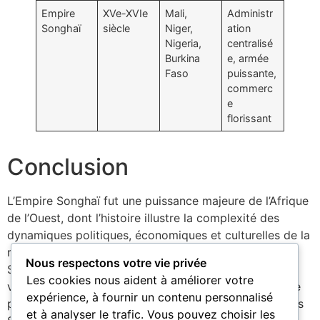
Empire
XVe-XVIe
Mali,
Administr
Songhaï
siècle
Niger,
ation
Nigeria,
centralisé
Burkina
e, armée
Faso
puissante,
commerc
e
florissant
Conclusion
L’Empire Songhaï fut une puissance majeure de l’Afrique
de l’Ouest, dont l’histoire illustre la complexité des
dynamiques politiques, économiques et culturelles de la
région. Fondé sur les cendres de l’Empire du Mali, le
Nous respectons votre vie privée
Songhaï sut s’imposer grâce à des souverains
Les cookies nous aident à améliorer votre
visionnaires, une administration rigoureuse, une armée
expérience, à fournir un contenu personnalisé
puissante et un commerce florissant. Son apogée sous
et à analyser le trafic. Vous pouvez choisir les