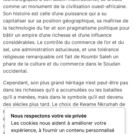
comme un monument de la civilisation ouest-africaine.
Son histoire est celle d’une puissance qui a su
capitaliser sur sa position géographique, sa maîtrise de
la technologie du fer et son pragmatisme politique pour
bâtir un empire d’une richesse et d’une influence
considérables. Le contrôle du commerce de l’or et du
sel, une administration astucieuse, et une tolérance
religieuse remarquable ont fait de Koumbi Saleh un
phare de la culture et du commerce dans le Soudan
occidental.
Cependant, son plus grand héritage n’est peut-être pas
dans les richesses qu’il a accumulées ou les batailles
qu’il a menées, mais dans le symbole qu’il est devenu
des siècles plus tard. Le choix de Kwame Nkrumah de
nommer sa nation indépendante d’après cet empire
Nous respectons votre vie privée
ancien était un puissant rappel de la grandeur passée
Les cookies nous aident à améliorer votre
de l’Afrique. Ce choix a rattaché la quête moderne de
expérience, à fournir un contenu personnalisé
souveraineté et de développement à une histoire de