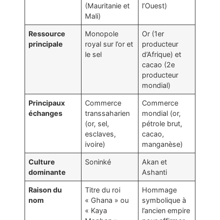
(Mauritanie et
l’Ouest)
Mali)
Ressource
Monopole
Or (1er
principale
royal sur l’or et
producteur
le sel
d’Afrique) et
cacao (2e
producteur
mondial)
Principaux
Commerce
Commerce
échanges
transsaharien
mondial (or,
(or, sel,
pétrole brut,
esclaves,
cacao,
ivoire)
manganèse)
Culture
Soninké
Akan et
dominante
Ashanti
Raison du
Titre du roi
Hommage
nom
« Ghana » ou
symbolique à
« Kaya
l’ancien empire