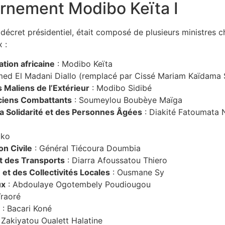
rnement Modibo Keïta I
écret présidentiel, était composé de plusieurs ministres 
 :
ation africaine
: Modibo Keïta
ed El Madani Diallo (remplacé par Cissé Mariam Kaïdama 
 Maliens de l’Extérieur
: Modibo Sidibé
ciens Combattants
: Soumeylou Boubèye Maïga
la Solidarité et des Personnes Âgées
: Diakité Fatoumata 
cko
on Civile
: Général Tiécoura Doumbia
et des Transports
: Diarra Afoussatou Thiero
e et des Collectivités Locales
: Ousmane Sy
ux
: Abdoulaye Ogotembely Poudiougou
raoré
: Bacari Koné
 Zakiyatou Oualett Halatine